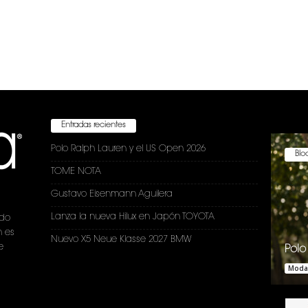
Entradas recientes
Polo Ralph Lauren y el US Open 2026
Bloc
TOME NOTA
Gustavo Eisenmann Aguilera
Lanza la nueva Hilux en Japón TOYOTA
ndo
n es
Nuevo X5 Neue Klasse 2027 BMW
e
Polo
Moda