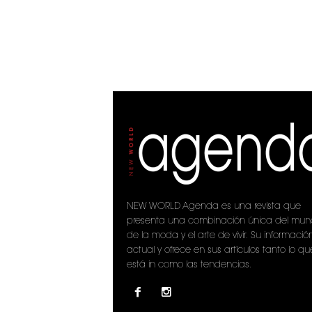
NEW WORLD Agenda es una revista que
presenta una combinación única del mu
de la moda y el arte de vivir. Su informació
actual y ofrece en sus artículos tanto lo qu
está in como las tendencias.