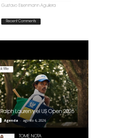
Gustavo Eisenmann Aguilera
Recent Comments
k title
 Ralph Lauren y el US Open 2026
Agenda
-
agosto 6, 2026
TOME NOTA