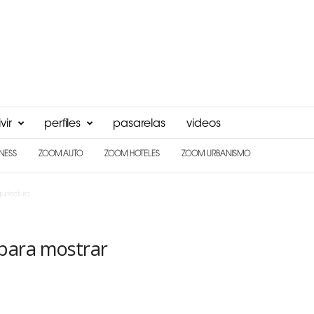
vir
perfiles
pasarelas
videos
NESS
ZOOM AUTO
ZOOM HOTELES
ZOOM URBANISMO
uitectura
 para mostrar