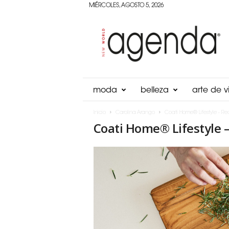
MIÉRCOLES, AGOSTO 5, 2026
Agenda
Panama
moda
belleza
arte de vi
Inicio
Carolina Arango
Coati Home® Lifestyle - Re
Coati Home® Lifestyle 