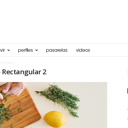
vir
perfiles
pasarelas
videos
ctangular 2
– Rectangular 2