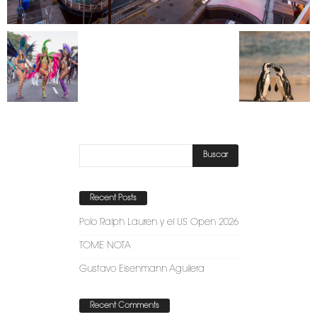
Recent Posts
Polo Ralph Lauren y el US Open 2026
TOME NOTA
Gustavo Eisenmann Aguilera
Recent Comments