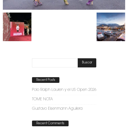
Recent Posts
Polo Ralph Lauren y el US Open 2026
TOME NOTA
Gustavo Eisenmann Aguilera
Recent Comments