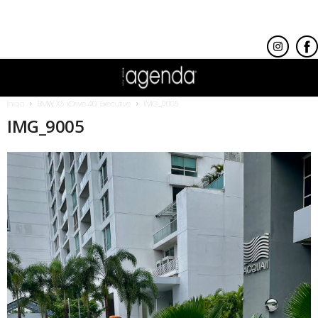
Inicio
BMW X5 xDrive 40i Executive
IMG_9005
IMG_9005