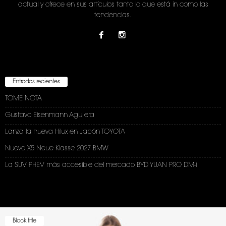
actual y ofrece en sus artículos tanto lo que está in como las
tendencias.
Entradas recientes
TOME NOTA
Gustavo Eisenmann Aguilera
Lanza la nueva Hilux en Japón TOYOTA
Nuevo X5 Neue Klasse 2027 BMW
La SUV PHEV más accesible del mercado BYD YUAN PRO DM-i
Block title