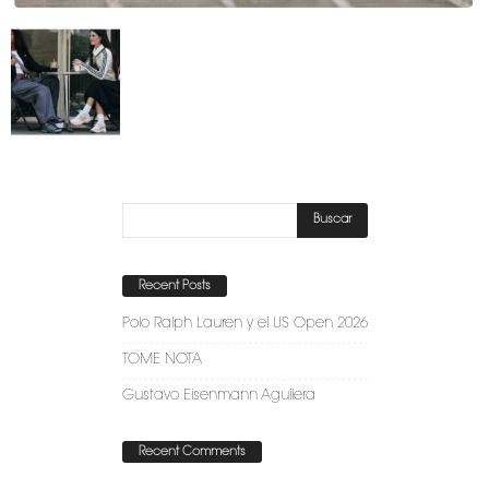
Recent Posts
Polo Ralph Lauren y el US Open 2026
TOME NOTA
Gustavo Eisenmann Aguilera
Recent Comments