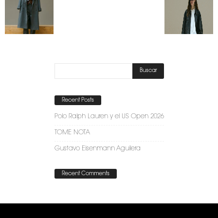
Recent Posts
Polo Ralph Lauren y el US Open 2026
TOME NOTA
Gustavo Eisenmann Aguilera
Recent Comments