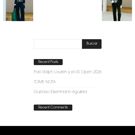
Recent Posts
Polo Ralph Lauren y el US Open 2026
TOME NOTA
Gustavo Eisenmann Aguilera
Recent Comments