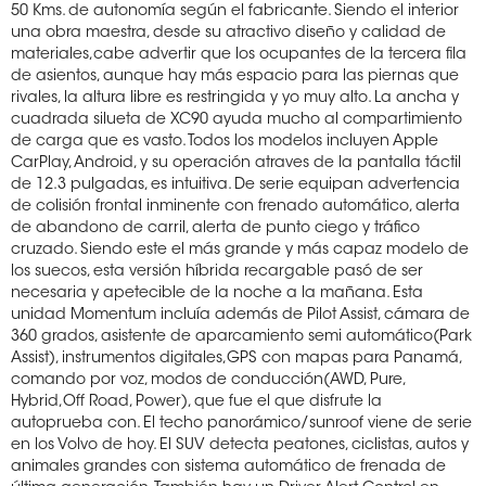
50 Kms. de autonomía según el fabricante. Siendo el interior
una obra maestra, desde su atractivo diseño y calidad de
materiales,cabe advertir que los ocupantes de la tercera fila
de asientos, aunque hay más espacio para las piernas que
rivales, la altura libre es restringida y yo muy alto. La ancha y
cuadrada silueta de XC90 ayuda mucho al compartimiento
de carga que es vasto. Todos los modelos incluyen Apple
CarPlay, Android, y su operación atraves de la pantalla táctil
de 12.3 pulgadas, es intuitiva. De serie equipan advertencia
de colisión frontal inminente con frenado automático, alerta
de abandono de carril, alerta de punto ciego y tráfico
cruzado. Siendo este el más grande y más capaz modelo de
los suecos, esta versión híbrida recargable pasó de ser
necesaria y apetecible de la noche a la mañana. Esta
unidad Momentum incluía además de Pilot Assist, cámara de
360 grados, asistente de aparcamiento semi automático(Park
Assist), instrumentos digitales,GPS con mapas para Panamá,
comando por voz, modos de conducción(AWD, Pure,
Hybrid,Off Road, Power), que fue el que disfrute la
autoprueba con. El techo panorámico/sunroof viene de serie
en los Volvo de hoy. El SUV detecta peatones, ciclistas, autos y
animales grandes con sistema automático de frenada de