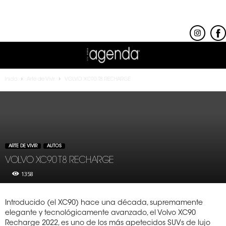
Inicio
Arte de Vivir
VOLVO XC90 T8 RECHARGE
ARTE DE VIVIR
AUTOS
VOLVO XC90 T8 RECHARGE
1358
Introducido (el XC90) hace una década, supremamente
elegante y tecnológicamente avanzado, el Volvo XC90
Recharge 2022, es uno de los más apetecidos SUVs de lujo