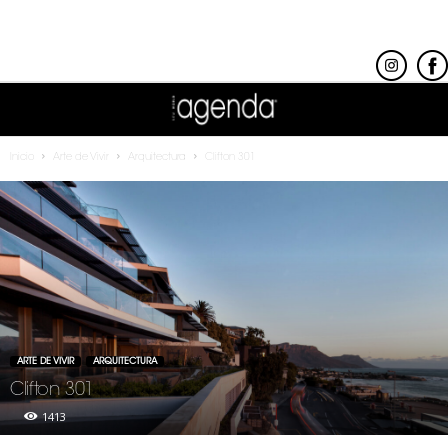
Inicio
Arte de Vivir
Arquitectura
Clifton 301
ARTE DE VIVIR
ARQUITECTURA
Clifton 301
1413