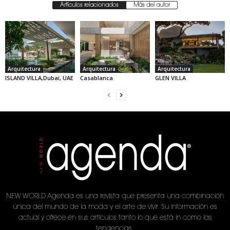
Artículos relacionados
Más del autor
Arquitectura
Arquitectura
Arquitectura
ISLAND VILLA,Dubai, UAE
Casablanca
GLEN VILLA
NEW WORLD Agenda es una revista que presenta una combinación
única del mundo de la moda y el arte de vivir. Su información es
actual y ofrece en sus artículos tanto lo que está in como las
tendencias.