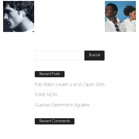
Recent Posts
Polo Ralph Lauren y el US Open 2026
TOME NOTA
Gustavo Eisenmann Aguilera
Recent Comments