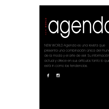
NEW WORLD Agenda es una revista que
presenta una combinación única del mu
de la moda y el arte de vivir. Su informació
actual y ofrece en sus artículos tanto lo qu
está in como las tendencias.