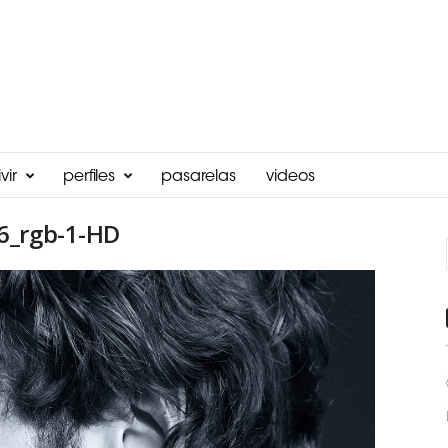
vir
perfiles
pasarelas
videos
6_rgb-1-HD