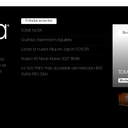
Entradas recientes
TOME NOTA
Bloc
Gustavo Eisenmann Aguilera
Lanza la nueva Hilux en Japón TOYOTA
Nuevo X5 Neue Klasse 2027 BMW
ndo
n es
La SUV PHEV más accesible del mercado BYD
e
TOM
YUAN PRO DM-i
Moda