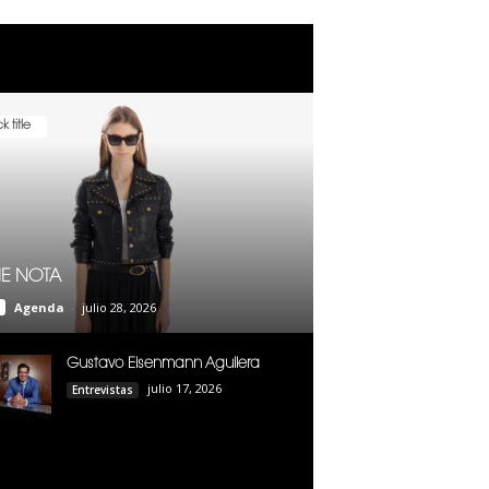
k title
E NOTA
Agenda
-
julio 28, 2026
Gustavo Eisenmann Aguilera
julio 17, 2026
Entrevistas