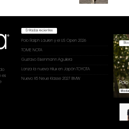
Entradas recientes
Polo Ralph Lauren y el US Open 2026
Bloc
TOME NOTA
Gustavo Eisenmann Aguilera
Lanza la nueva Hilux en Japón TOYOTA
ndo
n es
Nuevo X5 Neue Klasse 2027 BMW
e
Polo
Moda