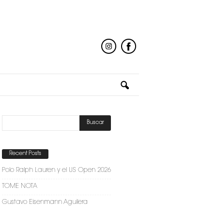
Recent Posts
Polo Ralph Lauren y el US Open 2026
TOME NOTA
Gustavo Eisenmann Aguilera