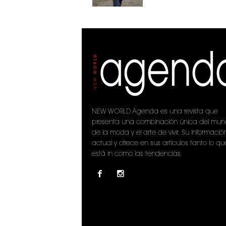
NEW WORLD Agenda es una revista que
presenta una combinación única del mu
de la moda y el arte de vivir. Su informació
actual y ofrece en sus artículos tanto lo qu
está in como las tendencias.