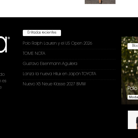
Entradas recientes
Polo Ralph Lauren y el US Open 2026
Bloc
TOME NOTA
Gustavo Eisenmann Aguilera
Lanza la nueva Hilux en Japón TOYOTA
ndo
n es
Nuevo X5 Neue Klasse 2027 BMW
e
Polo
Moda