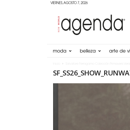
VIERNES, AGOSTO 7, 2026
Agenda
Panama
moda
belleza
arte de vi
Inicio
Salvatore Ferragamo Colección Primavera Ver
SF_SS26_SHOW_RUNWA