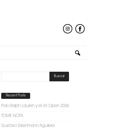
Recent Posts
Polo Ralph Lauren y el US Open 2026
TOME NOTA
Gustavo Eisenmann Aguilera