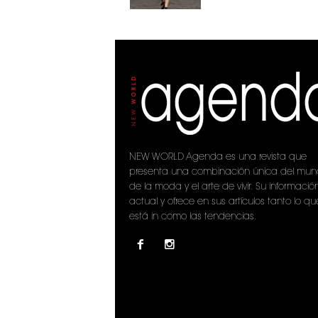
NEW WORLD Agenda es una revista que
presenta una combinación única del mu
de la moda y el arte de vivir. Su informació
actual y ofrece en sus artículos tanto lo qu
está in como las tendencias.