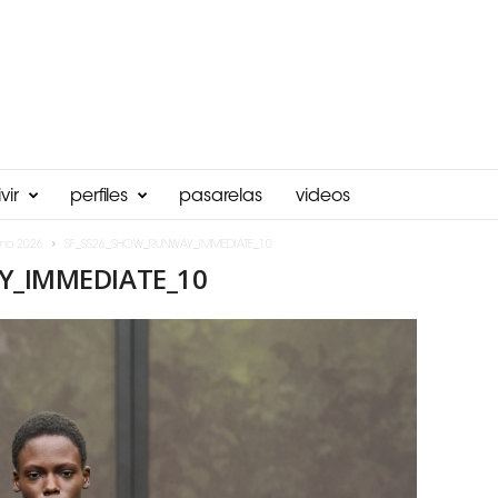
vir
perfiles
pasarelas
videos
ano 2026
SF_SS26_SHOW_RUNWAY_IMMEDIATE_10
Y_IMMEDIATE_10