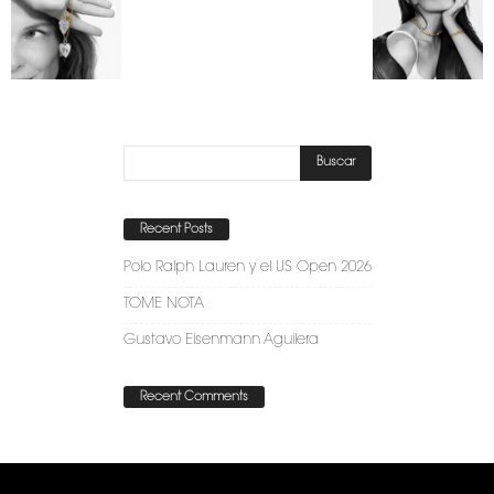
Recent Posts
Polo Ralph Lauren y el US Open 2026
TOME NOTA
Gustavo Eisenmann Aguilera
Recent Comments