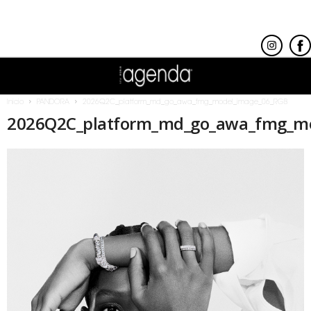
Inicio
PANDORA
2026Q2C_platform_md_go_awa_fmg_model_image_06_RGB
2026Q2C_platform_md_go_awa_fmg_m