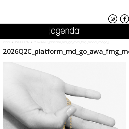
Inicio
PANDORA
2026Q2C_platform_md_go_awa_fmg_model_image_01
2026Q2C_platform_md_go_awa_fmg_m