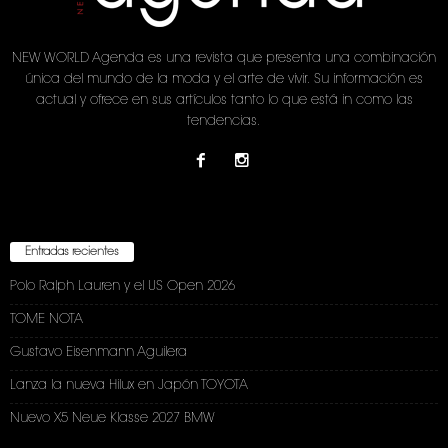
NEW WORLD Agenda es una revista que presenta una combinación
única del mundo de la moda y el arte de vivir. Su información es
actual y ofrece en sus artículos tanto lo que está in como las
tendencias.
Entradas recientes
Polo Ralph Lauren y el US Open 2026
TOME NOTA
Gustavo Eisenmann Aguilera
Lanza la nueva Hilux en Japón TOYOTA
Nuevo X5 Neue Klasse 2027 BMW