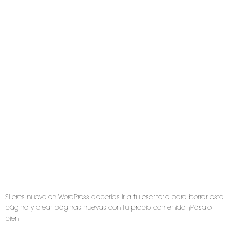
OFRECIENDO “COSAS” DE
CALIDAD AL PÚBLICO DESDE
ENTONCES. SITUADA EN
MADRID, XYZ EMPLEA A MÁS
DE 2.000 PERSONAS Y HACE
TODO TIPO DE COSAS
SORPRENDENTES PARA LA
COMUNIDAD DE MADRID.
Si eres nuevo en WordPress deberías ir a
tu escritorio
para borrar esta
página y crear páginas nuevas con tu propio contenido. ¡Pásalo
bien!