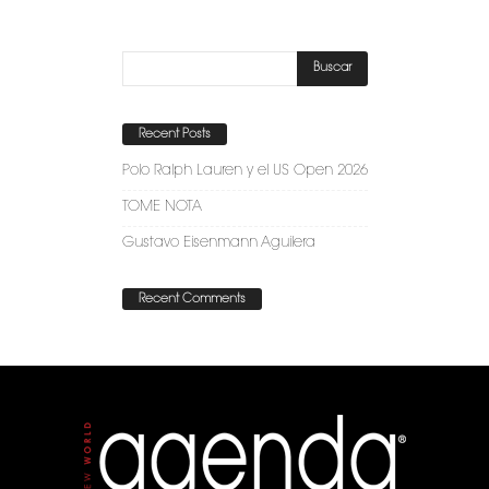
Recent Posts
Polo Ralph Lauren y el US Open 2026
TOME NOTA
Gustavo Eisenmann Aguilera
Recent Comments