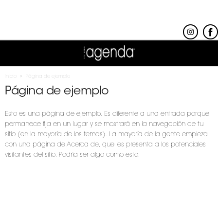
Inicio
Página de ejemplo
Página de ejemplo
Esto es una página de ejemplo. Es diferente a una entrada porque
permanece fija en un lugar y se mostrará en la navegación de tu
sitio (en la mayoría de los temas). La mayoría de la gente empieza
con una página de Acerca de, que les presenta a los potenciales
visitantes del sitio. Podría ser algo como esto:
¡HOLA! SOY MENSAJERO POR
EL DÍA, ASPIRANTE A ACTOR