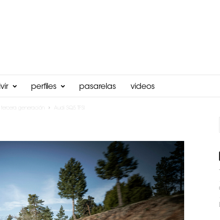
vir
perfiles
pasarelas
videos
tercera generación
Audi SQ5 TFSI