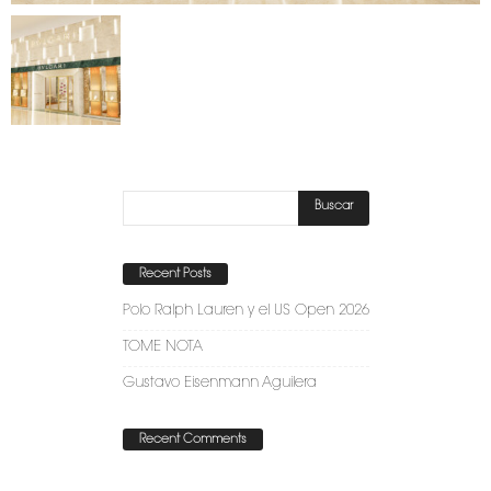
Recent Posts
Polo Ralph Lauren y el US Open 2026
TOME NOTA
Gustavo Eisenmann Aguilera
Recent Comments