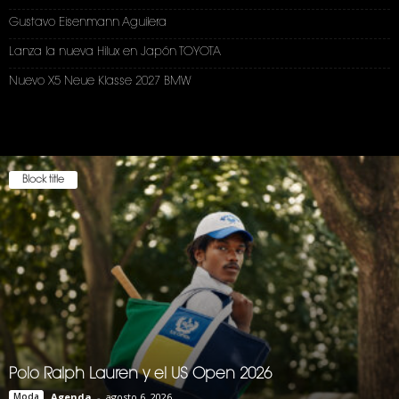
Gustavo Eisenmann Aguilera
Lanza la nueva Hilux en Japón TOYOTA
Nuevo X5 Neue Klasse 2027 BMW
Block title
Polo Ralph Lauren y el US Open 2026
Moda
Agenda
-
agosto 6, 2026