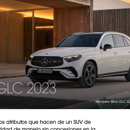
GLC 2023
Mercedes-Benz GLC SUV
diamantweiß bright; 
Mercedes-Benz GLC S
diamond white brig
los atributos que hacen de un SUV de
ridad de manejo sin concesiones en la