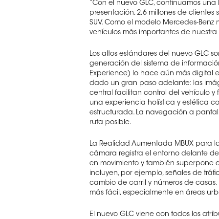
“Con el nuevo GLC, continuamos una hi
presentación, 2,6 millones de cliente
SUV. Como el modelo Mercedes-Benz má
vehículos más importantes de nuestra
Los altos estándares del nuevo GLC son
generación del sistema de informació
Experience) lo hace aún más digital e
dado un gran paso adelante: las imáge
central facilitan control del vehículo 
una experiencia holística y estética 
estructurada. La navegación a pantal
ruta posible.
La Realidad Aumentada MBUX para la
cámara registra el entorno delante de
en movimiento y también superpone obj
incluyen, por ejemplo, señales de tráf
cambio de carril y números de casas
más fácil, especialmente en áreas ur
El nuevo GLC viene con todos los atr