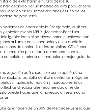
storia de éxito hacia el futuro: desde su
s se han decidido por un modelo de esta popular serie
s vendido en los últimos dos años, es uno de los
 cartera de productos.
 evidentes en cada detalle. Por ejemplo, la última
n y entretenimiento MBUX (Mercedes-Benz User
 inteligente: tanto el hardware como el software han
nes brillantes en el conductor y en la pantalla
y funciones de confort. Las dos pantallas LCD ofrecen
con información presentada de manera clara y
la completa le brinda al conductor la mejor guía de
 navegación está disponible como opción. Una
l vehículo. La pantalla central muestra las imágenes
etos virtuales, información y marcadores. Estos
ico, flechas direccionales, recomendaciones de
. Esto puede hacer que la navegación sea mucho
banas.
ibutos que hacen de un SUV de Mercedes-Benz lo que