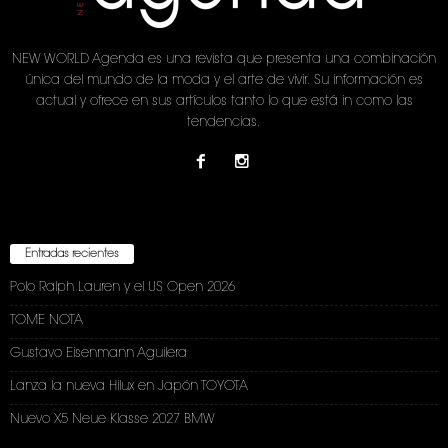
NEW WORLD Agenda es una revista que presenta una combinación
única del mundo de la moda y el arte de vivir. Su información es
actual y ofrece en sus artículos tanto lo que está in como las
tendencias.
Entradas recientes
Polo Ralph Lauren y el US Open 2026
TOME NOTA
Gustavo Eisenmann Aguilera
Lanza la nueva Hilux en Japón TOYOTA
Nuevo X5 Neue Klasse 2027 BMW