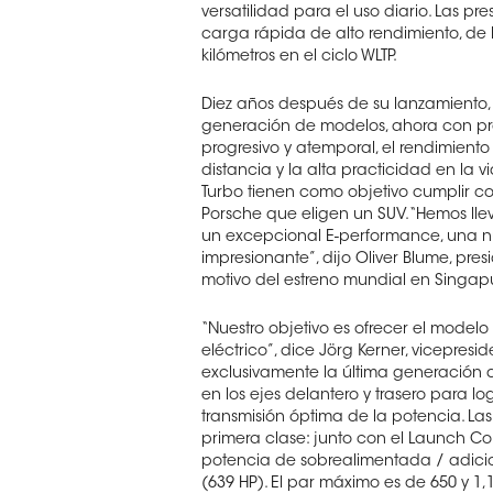
versatilidad para el uso diario. Las 
carga rápida de alto rendimiento, de
kilómetros en el ciclo WLTP.
Diez años después de su lanzamiento
generación de modelos, ahora con prop
progresivo y atemporal, el rendimiento
distancia y la alta practicidad en la
Turbo tienen como objetivo cumplir co
Porsche que eligen un SUV. “Hemos ll
un excepcional E-performance, una n
impresionante”, dijo Oliver Blume, pre
motivo del estreno mundial en Singapu
“Nuestro objetivo es ofrecer el mode
eléctrico”, dice Jörg Kerner, vicepres
exclusivamente la última generación 
en los ejes delantero y trasero para lo
transmisión óptima de la potencia. Las
primera clase: junto con el Launch Co
potencia de sobrealimentada / adicio
(639 HP). El par máximo es de 650 y 1,