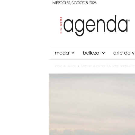
MIÉRCOLES, AGOSTO 5, 2026
Agenda
Panama
moda
belleza
arte de vi
Inicio
Autos
Macan el primer SUV totalmente eléct