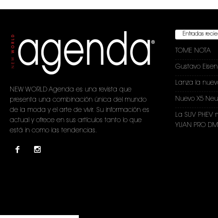
Entradas reci
TOME NOTA
Gustavo Eise
Lanza la nuev
NEW WORLD Agenda es una revista que
Nuevo X5 Neu
presenta una combinación única del mundo
de la moda y el arte de vivir. Su información es
La SUV PHEV 
actual y ofrece en sus artículos tanto lo que
YUAN PRO DM-
está in como las tendencias.