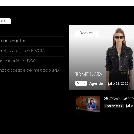
entes
Block title
nmann Aguilera
a Hilux en Japón TOYOTA
e Klasse 2027 BMW
más accesible del mercado BYD
TOME NOTA
i
Moda
Agenda
-
julio 28, 2026
Gustavo Eisenm
julio
Entrevistas