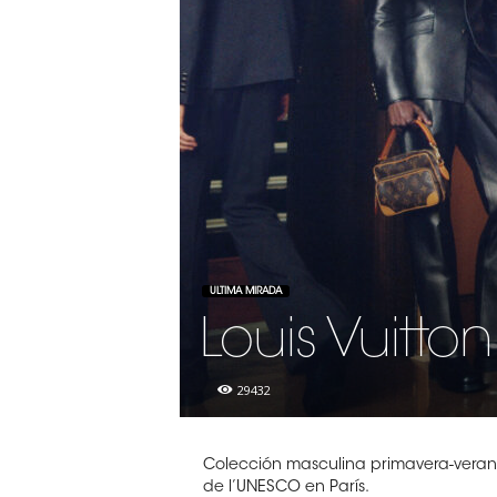
ULTIMA MIRADA
Louis Vuitton
29432
Colección masculina primavera-verano
de l’UNESCO en París.