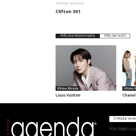
Artículo anterior
Clifton 301
Artículos relacionados
Más del autor
Ultima Mirada
Ultima 
Louis Vuitton
Chanel
Entradas reci
Polo Ralph La