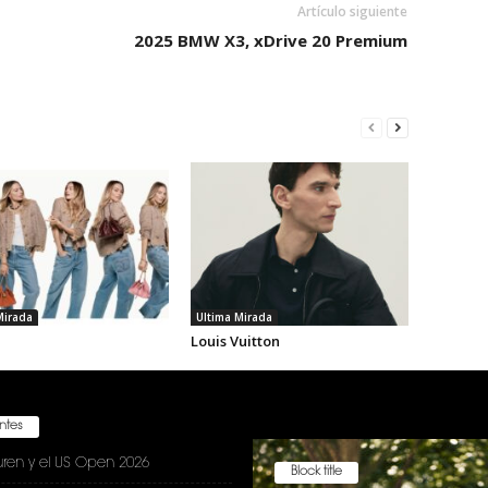
Artículo siguiente
2025 BMW X3, xDrive 20 Premium
Mirada
Ultima Mirada
Louis Vuitton
entes
uren y el US Open 2026
Block title