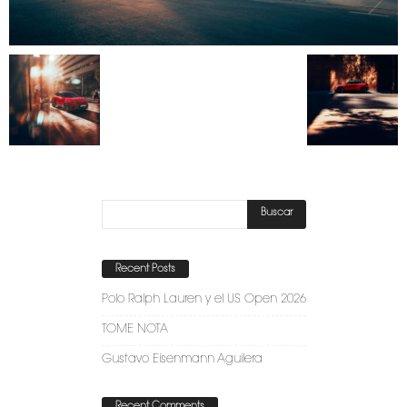
Recent Posts
Polo Ralph Lauren y el US Open 2026
TOME NOTA
Gustavo Eisenmann Aguilera
Recent Comments