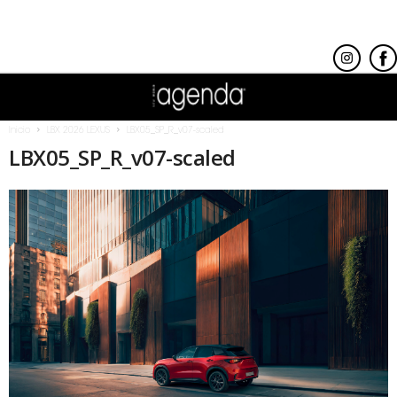
Inicio
LBX 2026 LEXUS
LBX05_SP_R_v07-scaled
LBX05_SP_R_v07-scaled