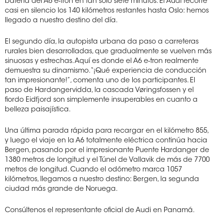
batería del A6 e-tron en tan solo siete minutos. El Audi recorre
casi en silencio los 140 kilómetros restantes hasta Oslo: hemos
llegado a nuestro destino del día.
El segundo día, la autopista urbana da paso a carreteras
rurales bien desarrolladas, que gradualmente se vuelven más
sinuosas y estrechas. Aquí es donde el A6 e-tron realmente
demuestra su dinamismo. “¡Qué experiencia de conducción
tan impresionante!”, comenta uno de los participantes. El
paso de Hardangervidda, la cascada Vøringsfossen y el
fiordo Eidfjord son simplemente insuperables en cuanto a
belleza paisajística.
Una última parada rápida para recargar en el kilómetro 855,
y luego el viaje en la A6 totalmente eléctrica continúa hacia
Bergen, pasando por el impresionante Puente Hardanger de
1380 metros de longitud y el Túnel de Vallavik de más de 7700
metros de longitud. Cuando el odómetro marca 1057
kilómetros, llegamos a nuestro destino: Bergen, la segunda
ciudad más grande de Noruega.
Consúltenos el representante oficial de Audi en Panamá.