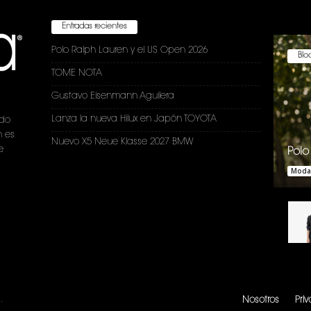
Entradas recientes
Polo Ralph Lauren y el US Open 2026
Bloc
TOME NOTA
Gustavo Eisenmann Aguilera
Lanza la nueva Hilux en Japón TOYOTA
ndo
n es
Nuevo X5 Neue Klasse 2027 BMW
e
Polo
Moda
.
Nosotros
Pri