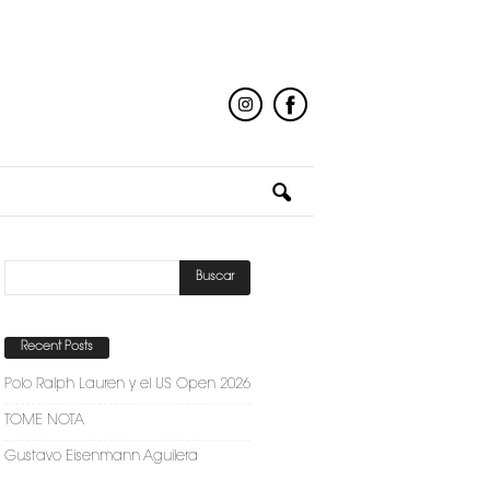
Recent Posts
Polo Ralph Lauren y el US Open 2026
TOME NOTA
Gustavo Eisenmann Aguilera