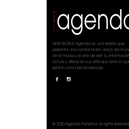
NEW WORLD Agenda es una revista que
presenta una combinación única del mu
de la moda y el arte de vivir. Su informació
actual y ofrece en sus artículos tanto lo qu
está in como las tendencias.
© 2020 Agenda Panama. All rights reserved