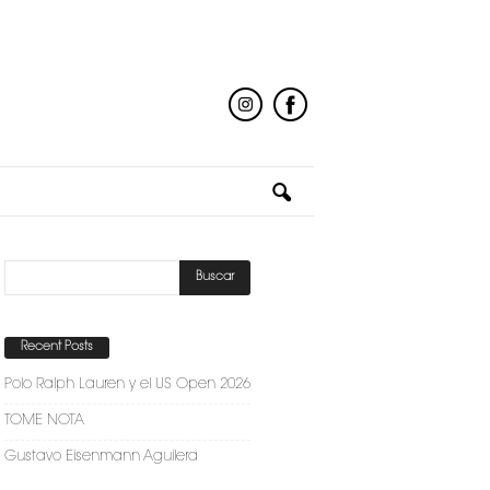
Recent Posts
Polo Ralph Lauren y el US Open 2026
TOME NOTA
Gustavo Eisenmann Aguilera