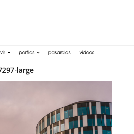
vir
perfiles
pasarelas
videos
297-large