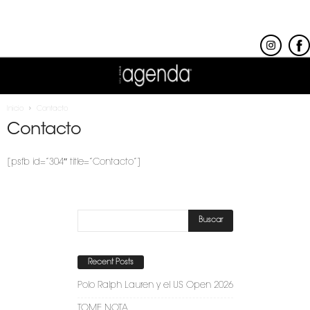
Inicio
Contacto
Contacto
[psfb id=”304″ title=”Contacto”]
Recent Posts
Polo Ralph Lauren y el US Open 2026
TOME NOTA