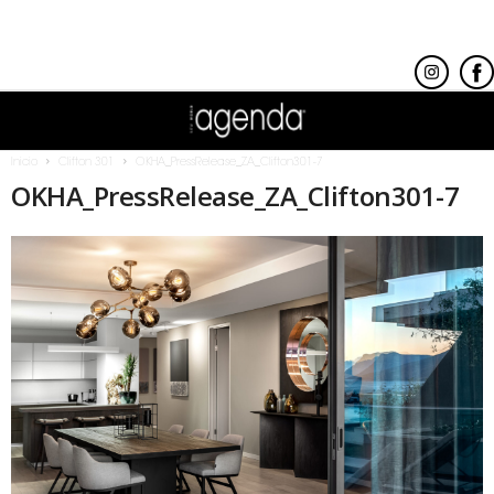
Inicio
Clifton 301
OKHA_PressRelease_ZA_Clifton301-7
OKHA_PressRelease_ZA_Clifton301-7