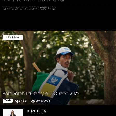
Lanza la nueva Hilux en Japón TOYOTA
Nuevo X5 Neue Klasse 2027 BMW
Block title
Polo Ralph Lauren y el US Open 2026
Moda
Agenda
-
agosto 6, 2026
TOME NOTA