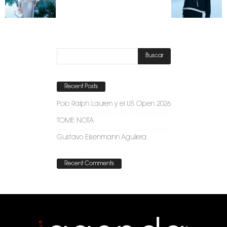
Recent Posts
Polo Ralph Lauren y el US Open 2026
TOME NOTA
Gustavo Eisenmann Aguilera
Recent Comments