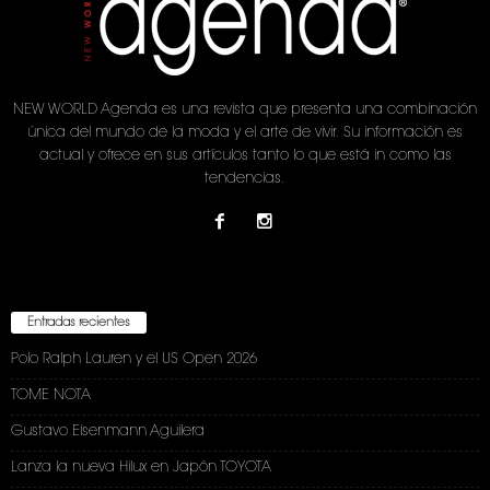
NEW WORLD Agenda es una revista que presenta una combinación
única del mundo de la moda y el arte de vivir. Su información es
actual y ofrece en sus artículos tanto lo que está in como las
tendencias.
Entradas recientes
Polo Ralph Lauren y el US Open 2026
TOME NOTA
Gustavo Eisenmann Aguilera
Lanza la nueva Hilux en Japón TOYOTA