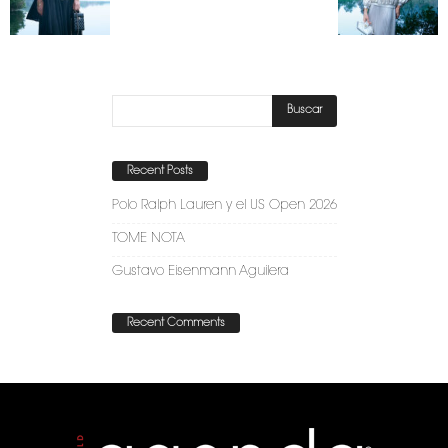
Recent Posts
Polo Ralph Lauren y el US Open 2026
TOME NOTA
Gustavo Eisenmann Aguilera
Recent Comments