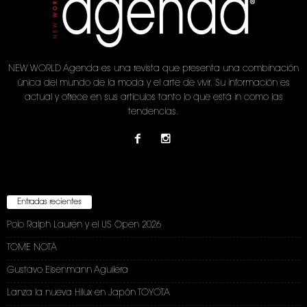
NEW WORLD Agenda es una revista que presenta una combinación
única del mundo de la moda y el arte de vivir. Su información es
actual y ofrece en sus artículos tanto lo que está in como las
tendencias.
Entradas recientes
Polo Ralph Lauren y el US Open 2026
TOME NOTA
Gustavo Eisenmann Aguilera
Lanza la nueva Hilux en Japón TOYOTA