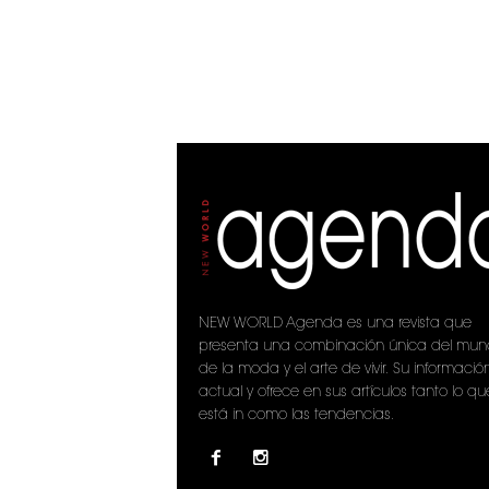
NEW WORLD Agenda es una revista que
presenta una combinación única del mu
de la moda y el arte de vivir. Su informació
actual y ofrece en sus artículos tanto lo qu
está in como las tendencias.