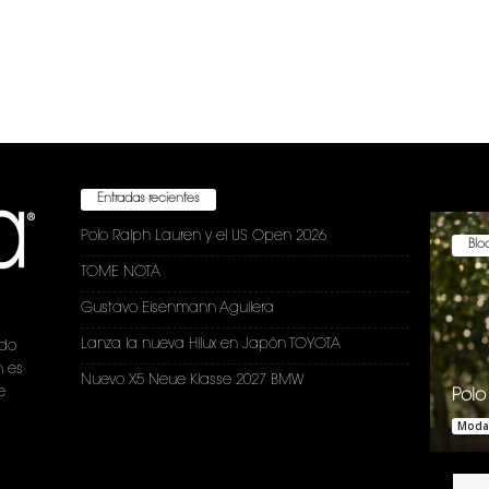
Entradas recientes
Polo Ralph Lauren y el US Open 2026
Bloc
TOME NOTA
Gustavo Eisenmann Aguilera
Lanza la nueva Hilux en Japón TOYOTA
ndo
n es
Nuevo X5 Neue Klasse 2027 BMW
e
Polo
Moda