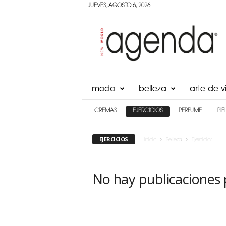
JUEVES, AGOSTO 6, 2026
Agenda
Panama
moda
belleza
arte de vi
CREMAS
EJERCICIOS
PERFUME
PIE
EJERCICIOS
Inicio
Belleza
Ejercicios
No hay publicaciones