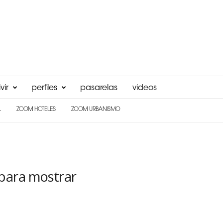
vir
perfiles
pasarelas
videos
L
ZOOM HOTELES
ZOOM URBANISMO
 para mostrar