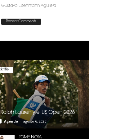
Gustavo Eisenmann Aguilera
Recent Comments
k title
 Ralph Lauren y el US Open 2026
Agenda
-
agosto 6, 2026
TOME NOTA