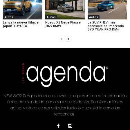
Autos
Autos
Autos
Lanza la nueva Hilux en
Nuevo X5 Neue Klasse
La SUV PHEV más
Japón TOYOTA
2027 BMW
accesible del mercado
BYD YUAN PRO DM-i
NEW WORLD Agenda es una revista que presenta una combinación
única del mundo de la moda y el arte de vivir. Su información es
actual y ofrece en sus artículos tanto lo que está in como las
tendencias.