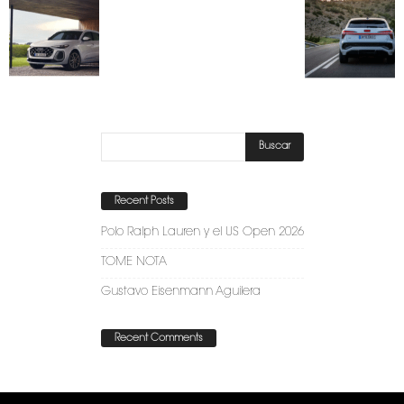
Recent Posts
Polo Ralph Lauren y el US Open 2026
TOME NOTA
Gustavo Eisenmann Aguilera
Recent Comments