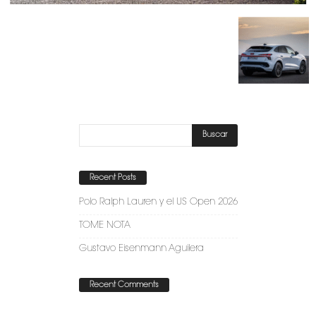
Recent Posts
Polo Ralph Lauren y el US Open 2026
TOME NOTA
Gustavo Eisenmann Aguilera
Recent Comments