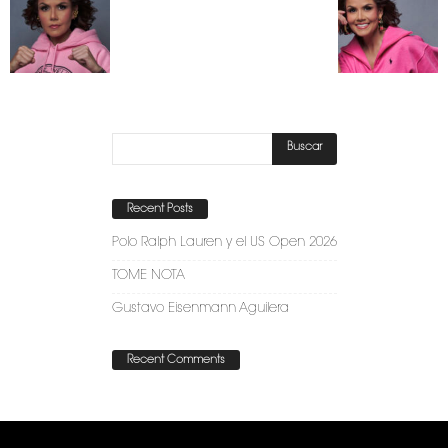
Recent Posts
Polo Ralph Lauren y el US Open 2026
TOME NOTA
Gustavo Eisenmann Aguilera
Recent Comments