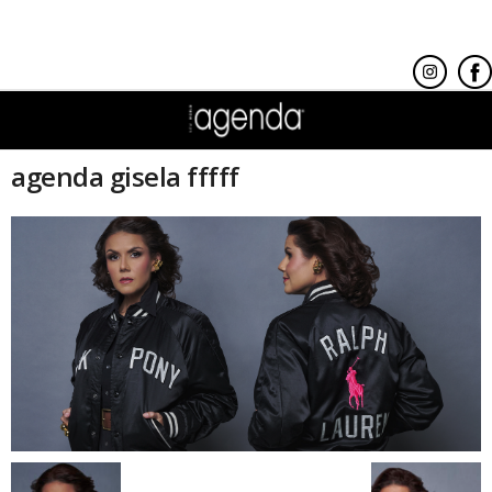
agenda gisela fffff