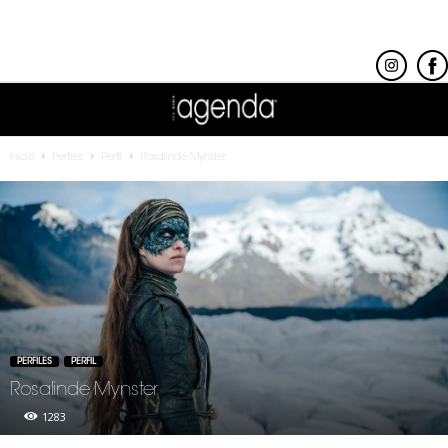
Inicio
Perfiles
Perfil
Rosalinde Mynster
PERFILES
PERFIL
Rosalinde Mynster
1283