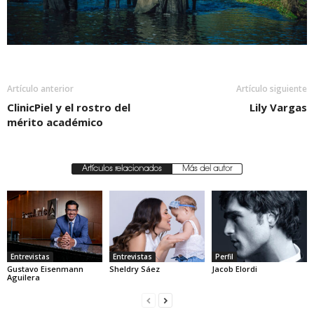
Artículo anterior
Artículo siguiente
ClinicPiel y el rostro del
Lily Vargas
mérito académico
Artículos relacionados
Más del autor
Entrevistas
Entrevistas
Perfil
Gustavo Eisenmann
Sheldry Sáez
Jacob Elordi
Aguilera