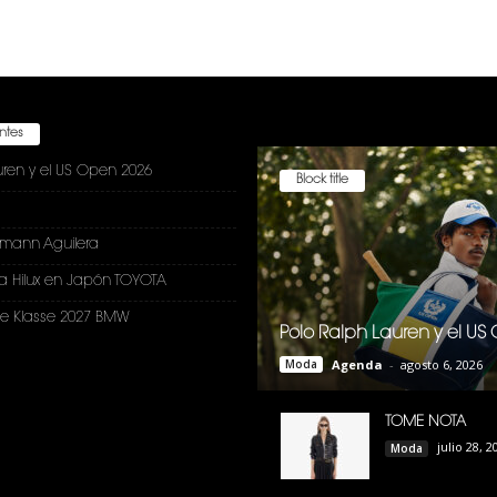
entes
uren y el US Open 2026
Block title
nmann Aguilera
a Hilux en Japón TOYOTA
e Klasse 2027 BMW
Polo Ralph Lauren y el U
Moda
Agenda
-
agosto 6, 2026
TOME NOTA
julio 28, 2
Moda