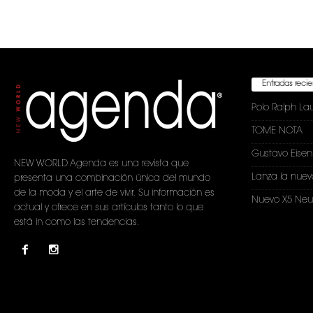
Entradas reci
Polo Ralph La
TOME NOTA
Gustavo Eise
NEW WORLD Agenda es una revista que
Lanza la nuev
presenta una combinación única del mundo
de la moda y el arte de vivir. Su información es
Nuevo X5 Neu
actual y ofrece en sus artículos tanto lo que
está in como las tendencias.