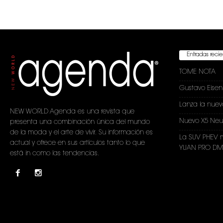
Entradas reci
TOME NOTA
Gustavo Eise
Lanza la nuev
NEW WORLD Agenda es una revista que
Nuevo X5 Neu
presenta una combinación única del mundo
de la moda y el arte de vivir. Su información es
La SUV PHEV 
actual y ofrece en sus artículos tanto lo que
YUAN PRO DM-
está in como las tendencias.