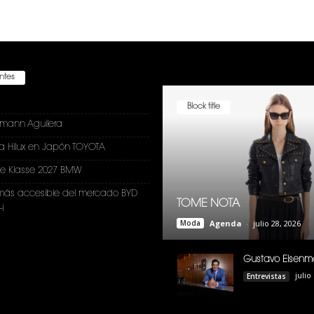
entes
Block title
nmann Aguilera
a Hilux en Japón TOYOTA
e Klasse 2027 BMW
más accesible del mercado BYD
TOME NOTA
i
Moda
Agenda
-
julio 28, 2026
Gustavo Eisenm
julio
Entrevistas