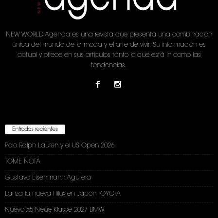
NEW WORLD Agenda es una revista que presenta una combinación
única del mundo de la moda y el arte de vivir. Su información es
actual y ofrece en sus artículos tanto lo que está in como las
tendencias.
Entradas recientes
Polo Ralph Lauren y el US Open 2026
TOME NOTA
Gustavo Eisenmann Aguilera
Lanza la nueva Hilux en Japón TOYOTA
Nuevo X5 Neue Klasse 2027 BMW