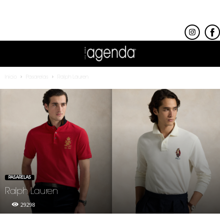
Inicio
Pasarelas
Ralph Lauren
PASARELAS
Ralph Lauren
29298