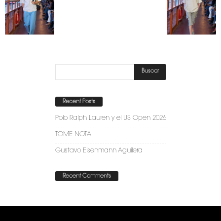
Recent Posts
Polo Ralph Lauren y el US Open 2026
TOME NOTA
Gustavo Eisenmann Aguilera
Recent Comments