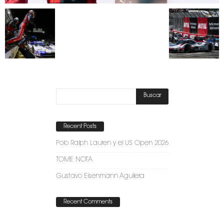
Recent Posts
Polo Ralph Lauren y el US Open 2026
TOME NOTA
Gustavo Eisenmann Aguilera
Recent Comments