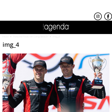
Inicio
Porsche Podio en Long Beach
img_4
img_4