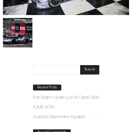
Recent Posts
Polo Ralph Lauren y el US Open 2026
TOME NOTA
Gustavo Eisenmann Aguilera