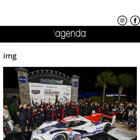
Inicio
Porsche Podio en Long Beach
img
img