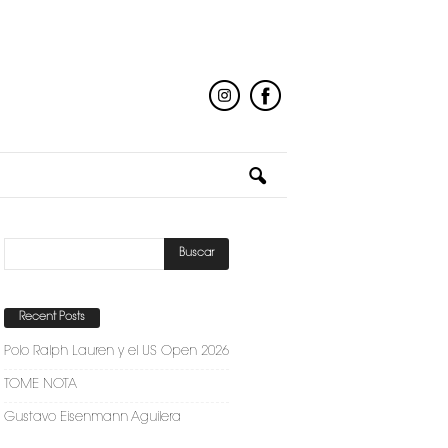
Recent Posts
Polo Ralph Lauren y el US Open 2026
TOME NOTA
Gustavo Eisenmann Aguilera