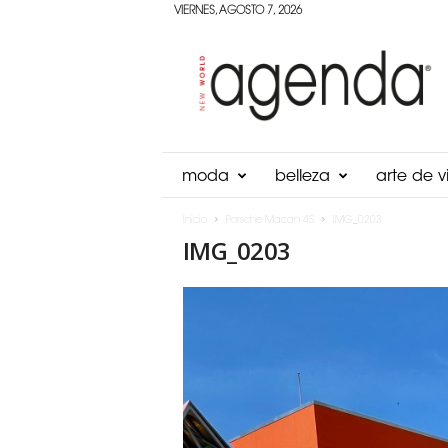
VIERNES, AGOSTO 7, 2026
Agenda
Panama
moda
belleza
arte de vi
Inicio
Porsche Macan 4S
IMG_0203
IMG_0203