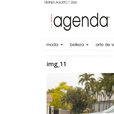
VIERNES, AGOSTO 7, 2026
Agenda
Panama
moda
belleza
arte de vi
Inicio
Porsche, llega a Panamá el nuevo 911 Turbo S
img_11