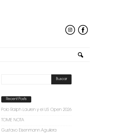
Recent Posts
Polo Ralph Lauren y el US Open 2026
TOME NOTA
Gustavo Eisenmann Aguilera