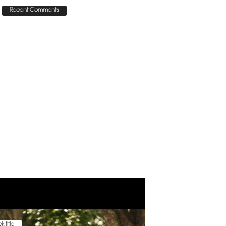
Recent Comments
k title