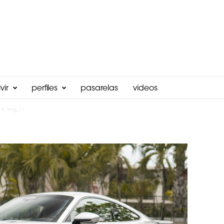
vir
perfiles
pasarelas
videos
img_11