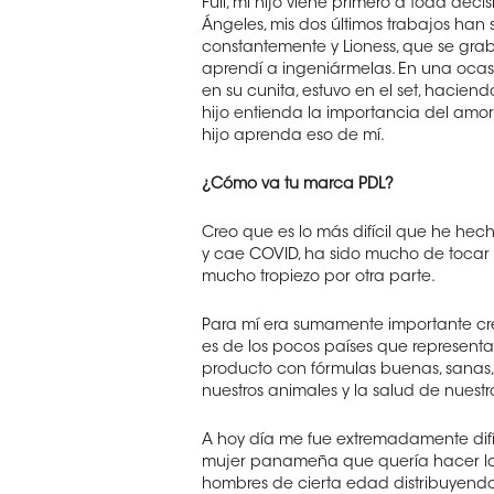
Full, mi hijo viene primero a toda deci
Ángeles, mis dos últimos trabajos ha
constantemente y Lioness, que se grab
aprendí a ingeniármelas. En una ocasió
en su cunita, estuvo en el set, hacie
hijo entienda la importancia del amor
hijo aprenda eso de mí.
¿Cómo va tu marca PDL?
Creo que es lo más difícil que he he
y cae COVID, ha sido mucho de tocar 
mucho tropiezo por otra parte.
Para mí era sumamente importante cr
es de los pocos países que representa
producto con fórmulas buenas, sanas, 
nuestros animales y la salud de nuestr
A hoy día me fue extremadamente difíc
mujer panameña que quería hacer la
hombres de cierta edad distribuyend