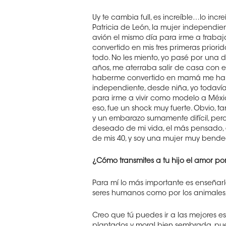
Uy te cambia full, es increíble…lo incre
Patricia de León, la mujer independi
avión el mismo día para irme a trabajar
convertido en mis tres primeras prior
todo. No les miento, yo pasé por una 
años, me aterraba salir de casa con e
haberme convertido en mamá me había
independiente, desde niña, yo todaví
para irme a vivir como modelo a Méxi
eso, fue un shock muy fuerte. Obvio,
y un embarazo sumamente difícil, pero
deseado de mi vida, el más pensado, e
de mis 40, y soy una mujer muy bende
¿Cómo transmites a tu hijo el amor por
Para mí lo más importante es enseñarle
seres humanos como por los animales, 
Creo que tú puedes ir a las mejores esc