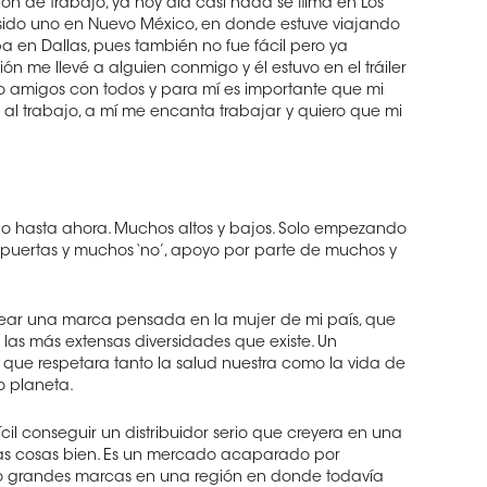
sión de trabajo, ya hoy día casi nada se filma en Los
n sido uno en Nuevo México, en donde estuve viajando
a en Dallas, pues también no fue fácil pero ya
n me llevé a alguien conmigo y él estuvo en el tráiler
ndo amigos con todos y para mí es importante que mi
 al trabajo, a mí me encanta trabajar y quiero que mi
cho hasta ahora. Muchos altos y bajos. Solo empezando
puertas y muchos ‘no’, apoyo por parte de muchos y
ear una marca pensada en la mujer de mi país, que
 las más extensas diversidades que existe. Un
que respetara tanto la salud nuestra como la vida de
o planeta.
il conseguir un distribuidor serio que creyera en una
s cosas bien. Es un mercado acaparado por
o grandes marcas en una región en donde todavía