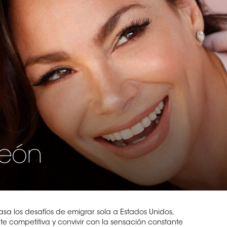
León
a los desafíos de emigrar sola a Estados Unidos,
te competitiva y convivir con la sensación constante