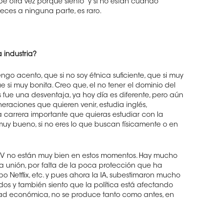
e otra vez porque siento “y si no están cuando
neces a ninguna parte, es raro.
 industria?
go acento, que si no soy étnica suficiente, que si muy
e si muy bonita. Creo que, el no tener el dominio del
 fue una desventaja, ya hoy día es diferente, pero aún
raciones que quieren venir, estudia inglés,
a carrera importante que quieras estudiar con la
uy bueno, si no eres lo que buscan físicamente o en
la TV no están muy bien en estos momentos. Hay mucho
a unión, por falta de la poca protección que ha
o Netflix, etc. y pues ahora la IA, subestimaron mucho
dos y también siento que la política está afectando
idad económica, no se produce tanto como antes, en