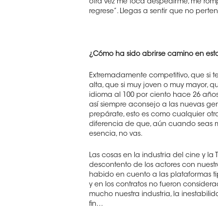
otra vez me toca despedirme, me romp
regrese”. Llegas a sentir que no perte
¿Cómo ha sido abrirse camino en esta
Extremadamente competitivo, que si ten
alta, que si muy joven o muy mayor, qu
idioma al 100 por ciento hace 26 años
así siempre aconsejo a las nuevas gene
prepárate, esto es como cualquier otr
diferencia de que, aún cuando seas m
esencia, no vas.
Las cosas en la industria del cine y 
descontento de los actores con nuestr
habido en cuento a las plataformas tip
y en los contratos no fueron considera
mucho nuestra industria, la inestabil
fin…