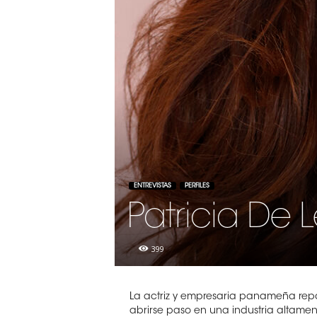
ENTREVISTAS
PERFILES
Patricia De 
399
La actriz y empresaria panameña repas
abrirse paso en una industria altamen