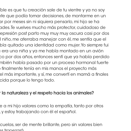
íble es que tu creación sale de tu vientre y ya no soy
ente que podía tomar decisiones, de montarme en un
 por meses sin ni siquiera pensarlo, mi hijo se ha
idades. Te vuelves mucho más protector, cuidadoso de
depresión post parto muy muy muy oscura casi por dos
l niño, me aterraba manejar con él, me sentía que el
 quitado una identidad como mujer. Yo siempre fui
a era una niña y ya me había montado en un avión
co por dos años, entonces sentí que ya había perdido
 también había pasado por un proceso hormonal fuerte
 finalmente tenía en mis manos el proyecto más
l más importante, y sí, me convertí en mamá a finales
cida porque lo tengo todo.
 la naturaleza y el respeto hacia los animales?
 a mi hijo valores como la empatía, tanto por otros
y estoy trabajando con él el español.
uelas, ser de mente brillante, pero sin valores bien