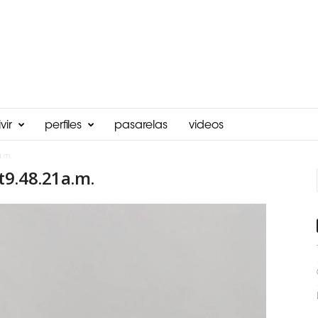
vir
perfiles
pasarelas
videos
a.m.
9.48.21a.m.