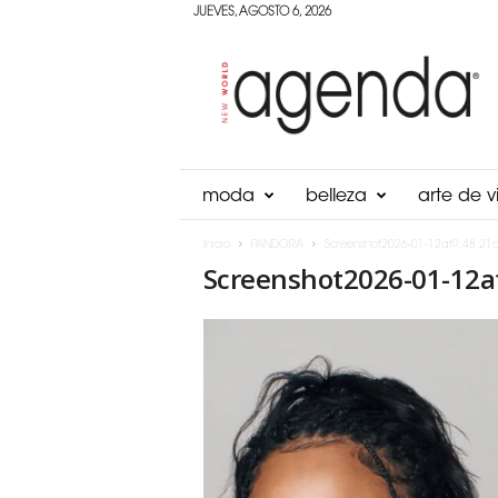
JUEVES, AGOSTO 6, 2026
Agenda
Panama
moda
belleza
arte de vi
Inicio
PANDORA
Screenshot2026-01-12at9.48.21
Screenshot2026-01-12at