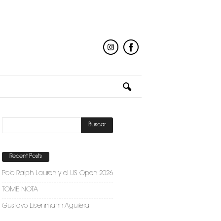
Recent Posts
Polo Ralph Lauren y el US Open 2026
TOME NOTA
Gustavo Eisenmann Aguilera