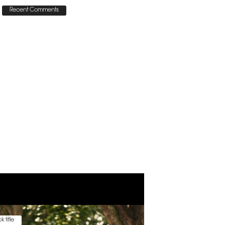
Recent Comments
k title