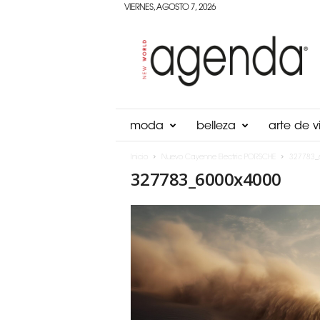
VIERNES, AGOSTO 7, 2026
Agenda
Panama
moda
belleza
arte de vi
Inicio
Nuevo Cayenne Electric PORSCHE
327783_
327783_6000x4000