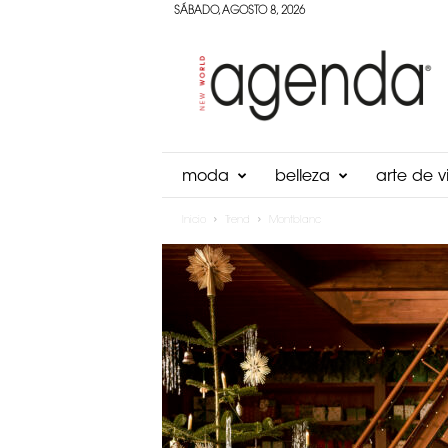
SÁBADO, AGOSTO 8, 2026
Agenda
Panama
moda
belleza
arte de vi
Inicio
Trend
Montblanc