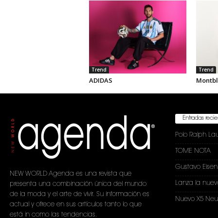
Trend
Trend
ADIDAS
Montbl
Entradas reci
Polo Ralph La
TOME NOTA
Gustavo Eise
NEW WORLD Agenda es una revista que
Lanza la nuev
presenta una combinación única del mundo
de la moda y el arte de vivir. Su información es
Nuevo X5 Neu
actual y ofrece en sus artículos tanto lo que
está in como las tendencias.