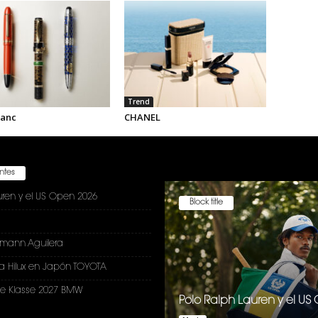
Trend
anc
CHANEL
entes
uren y el US Open 2026
Block title
nmann Aguilera
a Hilux en Japón TOYOTA
e Klasse 2027 BMW
Polo Ralph Lauren y el U